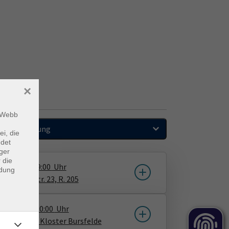
×
m Webb
Sortierung
ei, die
ndet
ger
 die
0.02.2027
09:00
Uhr
ndung
vhs, Steinstr. 23, R. 205
23.08.2027
10:00
Uhr
Bursfelde, Kloster Bursfelde