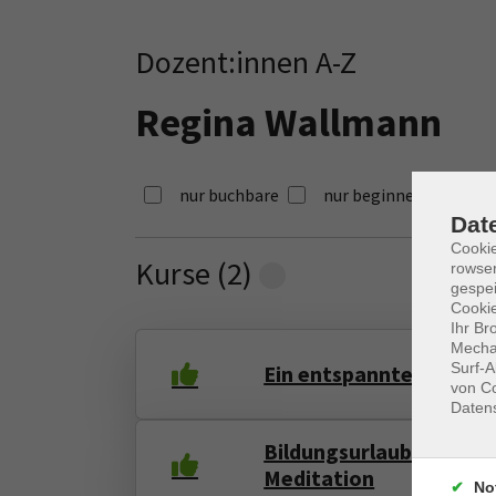
Dozent:innen A-Z
Regina Wallmann
nur buchbare
nur beginnende
Dat
Cooki
Kurse (
2
)
rowse
Loading...
gespei
Cookie
Ihr Br
Mechan
Surf-A
Ein entspannter Samst
von Co
Daten
Bildungsurlaub: Fit in 
Meditation
No