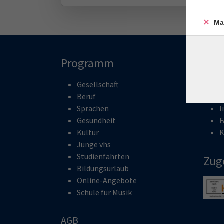
Ma
Programm
Inha
Gesellschaft
S
Beruf
Ü
Sprachen
I
Gesundheit
F
Kultur
K
Junge vhs
Studienfahrten
Zug
Bildungsurlaub
Online-Angebote
Show 
Schule für Musik
AGB