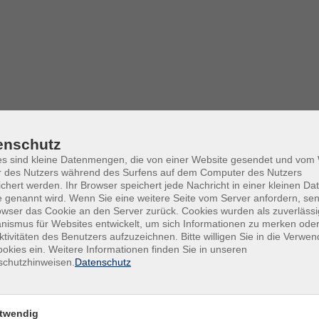
enschutz
es sind kleine Datenmengen, die von einer Website gesendet und vo
r des Nutzers während des Surfens auf dem Computer des Nutzers
chert werden. Ihr Browser speichert jede Nachricht in einer kleinen Dat
 genannt wird. Wenn Sie eine weitere Seite vom Server anfordern, se
owser das Cookie an den Server zurück. Cookies wurden als zuverlässi
ismus für Websites entwickelt, um sich Informationen zu merken oder
Sa .
2
ktivitäten des Benutzers aufzuzeichnen. Bitte willigen Sie in die Verwe
ag mit Yoga und Mediation
WIZ, 
okies ein. Weitere Informationen finden Sie in unseren
schutzhinweisen.
Datenschutz
Beruf und Alltag durch Hatha Yoga und
Mo .
HMÜ-
twendig