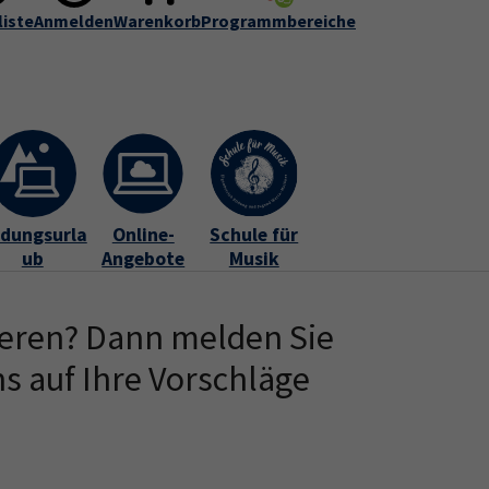
liste
r uns
Anmelden
Informationen
Warenkorb
Programmbereiche
FAQ
Kontakt
Submenu for "Über uns"
Submenu for "Informationen"
ldungsurla
Online-
Schule für
ub
Angebote
Musik
ieren? Dann melden Sie
s auf Ihre Vorschläge