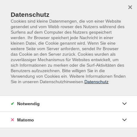
Skip to main content
Skip to page footer
×
Datenschutz
Cookies sind kleine Datenmengen, die von einer Website
gesendet und vom Webb rowser des Nutzers während des
Lernen gelingt an der vhs!
Surfens auf dem Computer des Nutzers gespeichert
werden. Ihr Browser speichert jede Nachricht in einer
Wir unterstützen Sie in Ihrer persönlichen,
kleinen Datei, die Cookie genannt wird. Wenn Sie eine
weitere Seite vom Server anfordern, sendet Ihr Browser
sozialen und beruflichen Entwicklung.
das Cookie an den Server zurück. Cookies wurden als
Sie erwerben neue Fähigkeiten und
zuverlässiger Mechanismus für Websites entwickelt, um
sich Informationen zu merken oder die Surf-Aktivitäten des
Fertigkeiten, die Ihren Alltag bereichern.
Benutzers aufzuzeichnen. Bitte willigen Sie in die
Verwendung von Cookies ein. Weitere Informationen finden
Ihre Zufriedenheit ist für uns Ansporn und
Sie in unseren Datenschutzhinweisen.
Datenschutz
Ziel.
Die Volkshochschule Werra-Meißner ist die etablierte
Notwendig
Weiterbildungseinrichtung im Werra-Meißner-Kreis. Als
Teil des EigenbetriebesBildung und Jugend Werra-Meißner
Matomo
bieten wir Bildung, Beratung und Begleitung für
unterschiedlichste Zielgruppen an. Diese Dienstleistungen