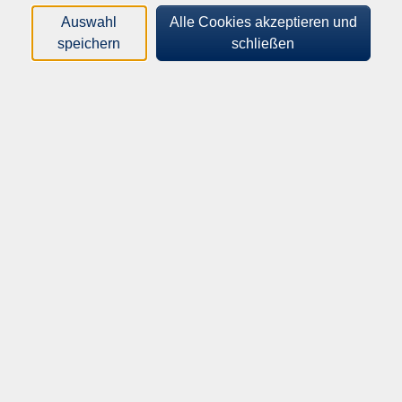
praktischen Üben werden die Grundlagen,
Wirkungsweisen, Begriffsdefinitionen und Methoden
Auswahl
Alle Cookies akzeptieren und
von Yoga und Meditation vermittelt; außerdem gibt es
speichern
schließen
eine Einführung in die Geschichte und Philosophie.
Freuen Sie sich auf einen Bildungsurlaub in einer
ehemaligen Benediktinerabtei in Bursfelde, einem
Stadtteil von Hann. Münden im Landkreis Göttingen,
Niedersachsen.
Leistungen: Bildungsprogramm 4 x Ü/VP im Kloster
Bursfelde
. Das genaue Programm erhalten Sie bei der
vhs in Witzenhausen.
Material
bequeme Kleidung und Gymnastikmatte
690,00
€
Gebühr:
(EZ), 625,00 € (DZ), Preis freibleibend