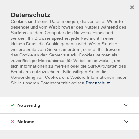
Skip to main content
Skip to page footer
×
Datenschutz
Cookies sind kleine Datenmengen, die von einer Website
gesendet und vom Webb rowser des Nutzers während des
Surfens auf dem Computer des Nutzers gespeichert
werden. Ihr Browser speichert jede Nachricht in einer
Programm
Bildungsurlaub
kleinen Datei, die Cookie genannt wird. Wenn Sie eine
weitere Seite vom Server anfordern, sendet Ihr Browser
Bildungsurlaub: Fit in Beruf und Alltag
das Cookie an den Server zurück. Cookies wurden als
durch Hatha Yoga und Meditation
zuverlässiger Mechanismus für Websites entwickelt, um
sich Informationen zu merken oder die Surf-Aktivitäten des
Benutzers aufzuzeichnen. Bitte willigen Sie in die
Dieser Bildungsurlaub richtet sich an Menschen, die in
Verwendung von Cookies ein. Weitere Informationen finden
der Natur aufatmen, Yoga und Meditation neu
Sie in unseren Datenschutzhinweisen.
Datenschutz
entdecken, wieder erleben und/oder vertiefen
möchten und die interessiert sind, eine "stille Pause"
in ihr Leben zu integrieren, um körperliches wie
Notwendig
seelisches Wohlbefinden zu fördern. Es sind keinerlei
Vorerfahrungen nötig. Die Yogahaltungen sind variabel
Matomo
anpassbar, sodass jede*r unabhängig von der
körperlichen Fitness üben kann. Neben dem