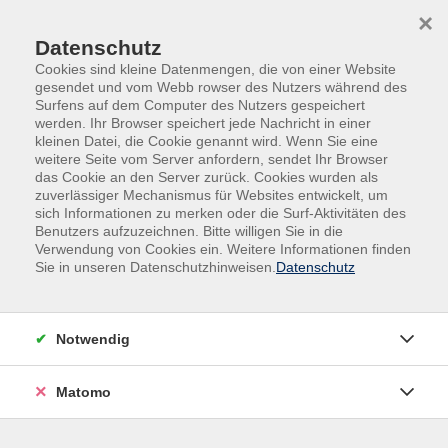
Skip to main content
Skip to page footer
×
Datenschutz
Cookies sind kleine Datenmengen, die von einer Website
gesendet und vom Webb rowser des Nutzers während des
Sie haben Lust, sich in der
Surfens auf dem Computer des Nutzers gespeichert
werden. Ihr Browser speichert jede Nachricht in einer
Erwachsenenbildung zu engagieren?
kleinen Datei, die Cookie genannt wird. Wenn Sie eine
weitere Seite vom Server anfordern, sendet Ihr Browser
Dann melden Sie sich gerne über das
das Cookie an den Server zurück. Cookies wurden als
Kontakformular bei uns. Wir freuen
zuverlässiger Mechanismus für Websites entwickelt, um
sich Informationen zu merken oder die Surf-Aktivitäten des
uns auf Ihre Vorschläge und
Benutzers aufzuzeichnen. Bitte willigen Sie in die
Verwendung von Cookies ein. Weitere Informationen finden
Anregungen.
Sie in unseren Datenschutzhinweisen.
Datenschutz
Notwendig
Dozent:innen A-Z
Rouska Kostova-Lotze
Matomo