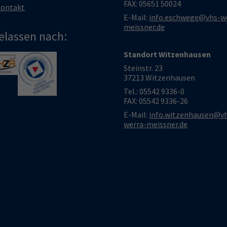
FAX: 05651 50024
ontakt
E-Mail:
info.eschwege@vhs-w
meissner.de
elassen nach:
Standort Witzenhausen
larger version
Show larger version
Steinstr. 23
37213 Witzenhausen
Tel.: 05542 9336-0
FAX: 05542 9336-26
E-Mail:
info.witzenhausen@v
werra-meissner.de