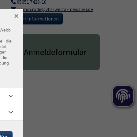
05651 7429-10
jasmin.rode@vhs-werra-meissner.de
×
mehr Informationen
m Webb
ei, die
ndet
Anmeldeformular
ger
 die
ndung
eßen