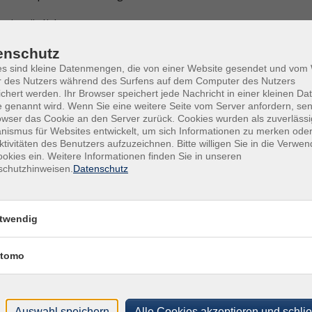
zeit möglich.
enschutz
es sind kleine Datenmengen, die von einer Website gesendet und vo
r des Nutzers während des Surfens auf dem Computer des Nutzers
026!
chert werden. Ihr Browser speichert jede Nachricht in einer kleinen Dat
 genannt wird. Wenn Sie eine weitere Seite vom Server anfordern, se
owser das Cookie an den Server zurück. Cookies wurden als zuverlässi
mittwochs, 16:15-17:00 Uhr (außer in den
ismus für Websites entwickelt, um sich Informationen zu merken oder
ktivitäten des Benutzers aufzuzeichnen. Bitte willigen Sie in die Verwe
Hess. Schulferien)
okies ein. Weitere Informationen finden Sie in unseren
Witzenhausen
schutzhinweisen.
Datenschutz
mittwochs, 17:05-17:50 Uhr (außer in den
twendig
Hess. Schulferien)
Witzenhausen
tomo
mittwochs, 15:30-16:15 Uhr (außer in den
Hess. Schulferien)
Auswahl speichern
Alle Cookies akzeptieren und schli