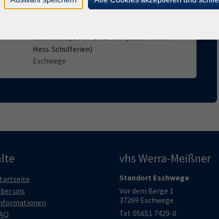
Eschwege
mittwochs, 16:30-17:15 Uhr (außer in den
Hess. Schulferien)
Eschwege
lte
vhs Werra-Meißner
Standort Eschwege
tartseite
ber uns
Vor dem Berge 1
37269 Eschwege
nformationen
Tel: 05651 7429-0
AQ