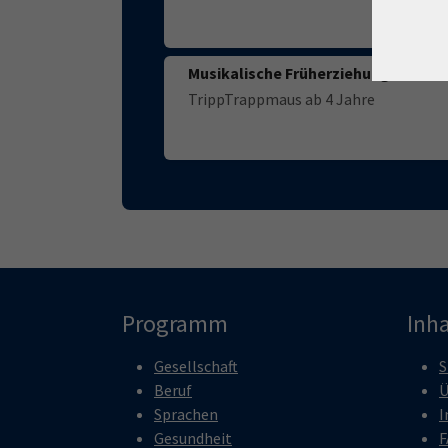
Musikalische Früherziehung
TrippTrappmaus ab 4 Jahre
Programm
Inha
Gesellschaft
S
Beruf
Ü
Sprachen
I
Gesundheit
F