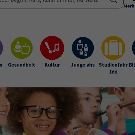
Startseite
Merk
Übe
n
Gesundheit
Kultur
Junge vhs
Studienfahr
Bi
ten