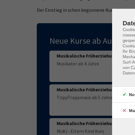
Der Einstieg in schon begonnene Kurse ist jeder
Dat
Cooki
rowse
Neue Kurse ab August 2
gespei
Cookie
Ihr Br
Musikalische Früherziehung
Mechan
Surf-A
Musikater ab 4 Jahre
von Co
Daten
Musikalische Früherziehung
No
TrippTrappmaus ab 5 Jahre
Ma
Musikalische Früherziehung
MuKi - Eltern Kind Kurs