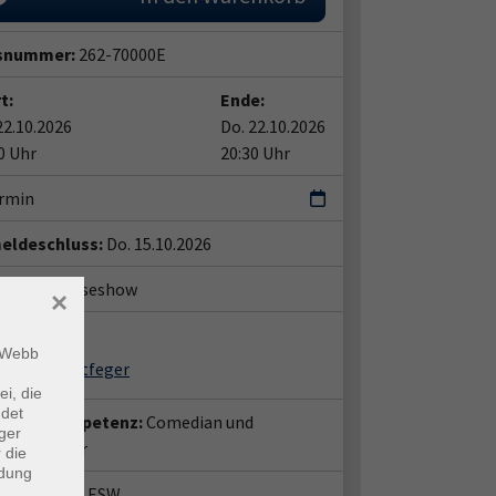
snummer:
262-70000E
t:
Ende:
22.10.2026
Do. 22.10.2026
0 Uhr
20:30 Uhr
ermin
eldeschluss:
Do. 15.10.2026
atzinfo:
Leseshow
×
ent*in:
m Webb
ob Schwerdtfeger
ei, die
ndet
entenkompetenz:
Comedian und
ger
thistoriker
 die
ndung
häftsstelle ESW