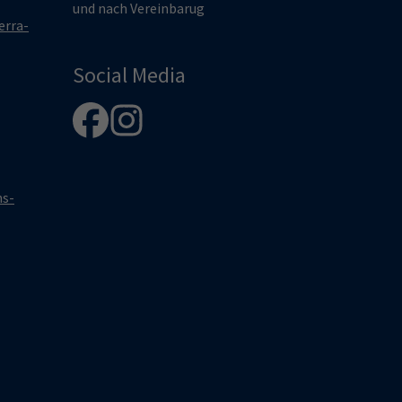
und nach Vereinbarug
erra-
Social Media
hs-