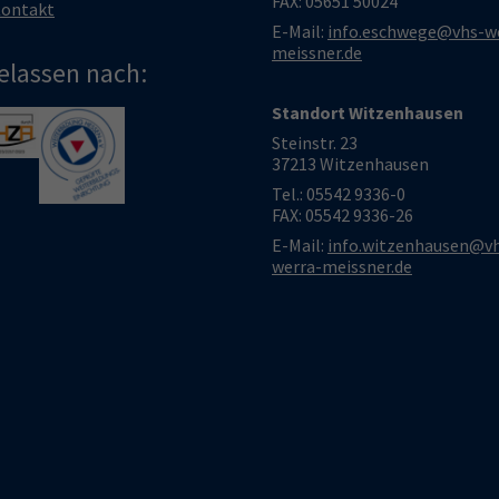
FAX: 05651 50024
ontakt
E-Mail:
info.eschwege@vhs-w
meissner.de
elassen nach:
Standort Witzenhausen
larger version
Show larger version
Steinstr. 23
37213 Witzenhausen
Tel.: 05542 9336-0
FAX: 05542 9336-26
E-Mail:
info.witzenhausen@v
werra-meissner.de