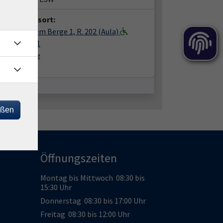
anstaltungsort:
 vhs, Vor dem Berge 1, R. 202 (Aula)
dem Berge 1
69 Eschwege
m 202
eßen
Öffnungszeiten
Montag bis Mittwoch 08:30 bis
15:30 Uhr
Donnerstag 08:30 bis 17:00 Uhr
Freitag 08:30 bis 12:00 Uhr