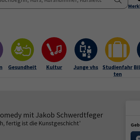
Startseite
Merk
Übe
n
Gesundheit
Kultur
Junge vhs
Studienfahr
Bi
ten
Comedy mit Jakob Schwerdtfeger
fertig ist die Kunstgeschicht'
Geb