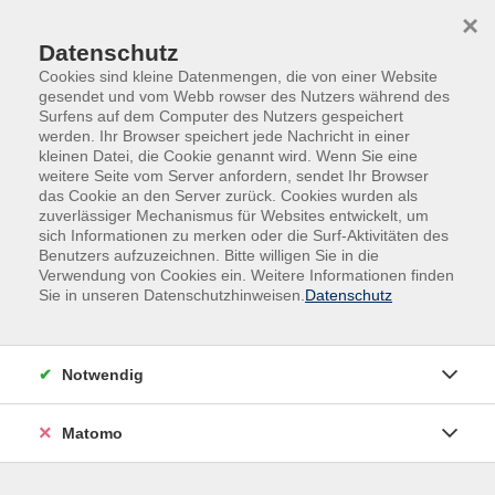
Skip to main content
Skip to page footer
×
Datenschutz
Cookies sind kleine Datenmengen, die von einer Website
gesendet und vom Webb rowser des Nutzers während des
Surfens auf dem Computer des Nutzers gespeichert
werden. Ihr Browser speichert jede Nachricht in einer
Programm
Gesundheit
Gymnastik
kleinen Datei, die Cookie genannt wird. Wenn Sie eine
weitere Seite vom Server anfordern, sendet Ihr Browser
Wirbelsäulengymnastik
das Cookie an den Server zurück. Cookies wurden als
zuverlässiger Mechanismus für Websites entwickelt, um
Ziel der folgenden Kurse ist es, die Wirbelsäule wieder
sich Informationen zu merken oder die Surf-Aktivitäten des
beweglicher zu machen, den Rücken zu kräftigen und
Benutzers aufzuzeichnen. Bitte willigen Sie in die
Verwendung von Cookies ein. Weitere Informationen finden
auch etwas für die Fitness zu tun.
Sie in unseren Datenschutzhinweisen.
Datenschutz
Notwendig
64,90
€
Gebühr:
Matomo
In den Warenkorb