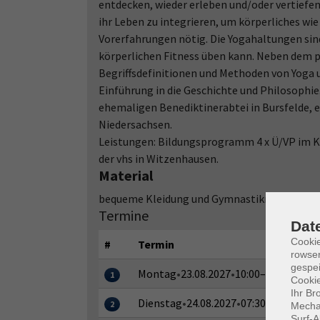
entdecken, wieder erleben und/oder vertiefen 
ihr Leben zu integrieren, um körperliches wie
Vorerfahrungen nötig. Die Yogahaltungen sind
körperlichen Fitness üben kann. Neben dem 
Begriffsdefinitionen und Methoden von Yoga 
Einführung in die Geschichte und Philosophie.
ehemaligen Benediktinerabtei in Bursfelde, 
Niedersachsen.
Leistungen: Bildungsprogramm 4 x Ü/VP im 
der vhs in Witzenhausen.
Material
bequeme Kleidung und Gymnastikmatte
Termine
Dat
Cooki
#
Termin
rowse
gespei
Montag
•
23.08.2027
•
10:00–20:30 Uhr
1
Cookie
Ihr Br
Dienstag
•
24.08.2027
•
07:30–20:30 Uhr
2
Mechan
Surf-A