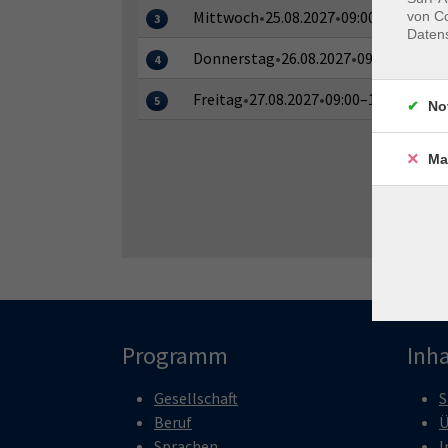
Mittwoch
•
25.08.2027
•
09:00–21:15 Uhr
von Co
3
Daten
Donnerstag
•
26.08.2027
•
09:00–18:30 
4
Freitag
•
27.08.2027
•
09:00–13:00 Uhr
5
No
Ma
Programm
Inha
Gesellschaft
S
Beruf
Ü
Sprachen
I