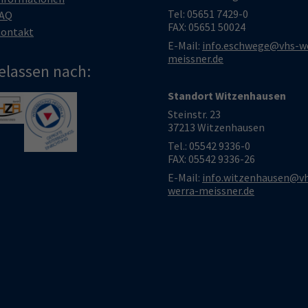
Tel: 05651 7429-0
AQ
FAX: 05651 50024
ontakt
E-Mail:
info.eschwege@vhs-w
meissner.de
elassen nach:
Standort Witzenhausen
larger version
Show larger version
Steinstr. 23
37213 Witzenhausen
Tel.: 05542 9336-0
FAX: 05542 9336-26
E-Mail:
info.witzenhausen@v
werra-meissner.de