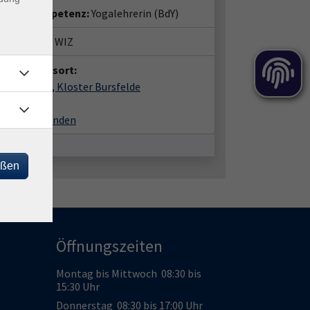
entenkompetenz:
Yogalehrerin (BdY)
häftsstelle WIZ
anstaltungsort:
Bursfelde, Kloster Bursfelde
terhof 5
46 Hann. Münden
eßen
Öffnungszeiten
Montag bis Mittwoch 08:30 bis
15:30 Uhr
Donnerstag 08:30 bis 17:00 Uhr