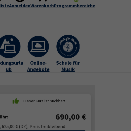
liste
r uns
Anmelden
Informationen
Warenkorb
Programmbereiche
FAQ
Kontakt
Submenu for "Über uns"
Submenu for "Informationen"
ldungsurla
Online-
Schule für
ub
Angebote
Musik
690,00
€
ühr:
, 625,00 € (DZ), Preis freibleibend