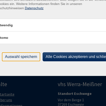
HMÜ-Bursfelde, Kloster Bursfelde
okies ein. Weitere Informationen finden Sie in unseren
Doz
schutzhinweisen.
Datenschutz
Uhr
HMÜ-Bursfelde, Kloster Bursfelde
Gesc
HMÜ-Bursfelde, Kloster Bursfelde
Ver
twendig
HMÜ-
Klos
tomo
343
Auswahl speichern
Alle Cookies akzeptieren und schli
lte
vhs Werra-Meißner
Standort Eschwege
tartseite
ber uns
Vor dem Berge 1
37269 Eschwege
nformationen