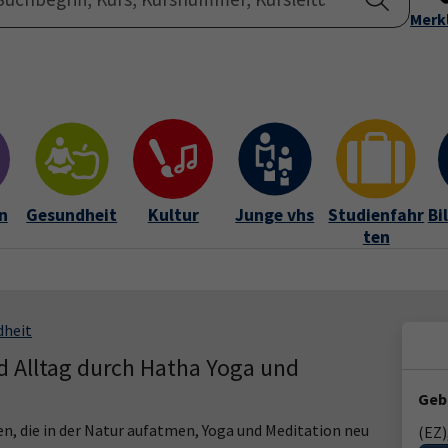
Startseite
Merk
Übe
n
Gesundheit
Kultur
Junge vhs
Studienfahr
Bi
ten
dheit
nd Alltag durch Hatha Yoga und
Geb
en, die in der Natur aufatmen, Yoga und Meditation neu
(EZ)