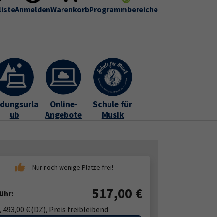
liste
r uns
Anmelden
Informationen
Warenkorb
Programmbereiche
FAQ
Kontakt
Submenu for "Über uns"
Submenu for "Informationen"
ldungsurla
Online-
Schule für
ub
Angebote
Musik
517,00
€
ühr:
, 493,00 € (DZ), Preis freibleibend