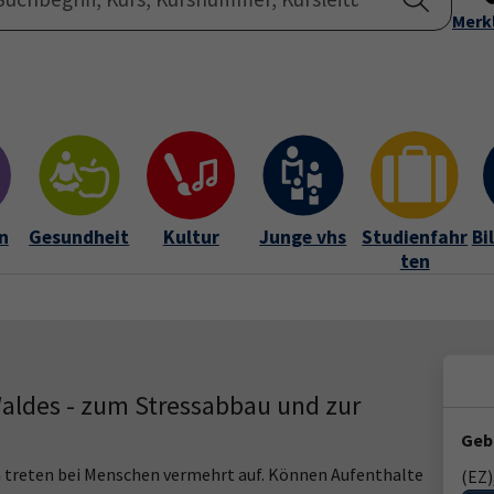
Startseite
Merk
Übe
n
Gesundheit
Kultur
Junge vhs
Studienfahr
Bi
ten
Waldes - zum Stressabbau und zur
Geb
 treten bei Menschen vermehrt auf. Können Aufenthalte
(EZ)