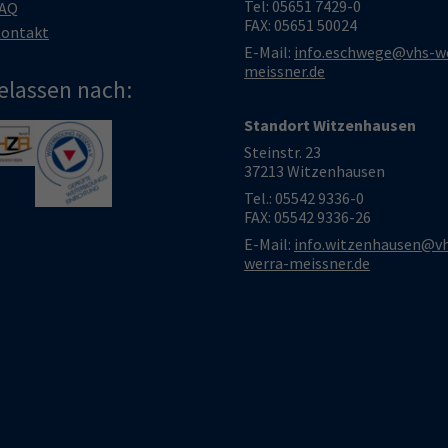
Tel: 05651 7429-0
AQ
FAX: 05651 50024
ontakt
E-Mail:
info.eschwege@vhs-w
meissner.de
elassen nach:
Standort Witzenhausen
larger version
Show larger version
Steinstr. 23
37213 Witzenhausen
Tel.: 05542 9336-0
FAX: 05542 9336-26
E-Mail:
info.witzenhausen@v
werra-meissner.de