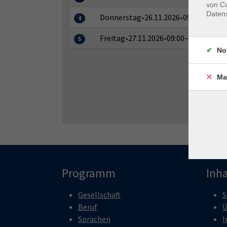
von Co
Daten
Donnerstag
•
26.11.2026
•
09:00–20:30 
4
Freitag
•
27.11.2026
•
09:00–13:30 Uhr
5
No
Ma
Programm
Inha
Gesellschaft
S
Beruf
Ü
Sprachen
I