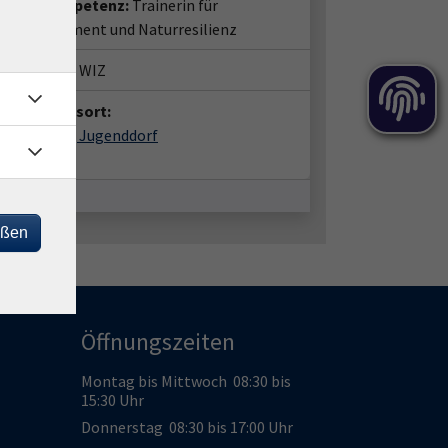
entenkompetenz:
Trainerin für
essmanagement und Naturresilienz
häftsstelle WIZ
anstaltungsort:
er Meißner, Jugenddorf
90 Meißner
eßen
Öffnungszeiten
Montag bis Mittwoch 08:30 bis
15:30 Uhr
Donnerstag 08:30 bis 17:00 Uhr