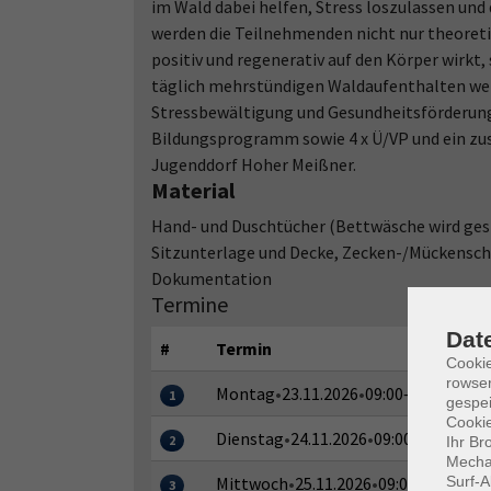
im Wald dabei helfen, Stress loszulassen und
werden die Teilnehmenden nicht nur theoret
positiv und regenerativ auf den Körper wirkt,
täglich mehrstündigen Waldaufenthalten werd
Stressbewältigung und Gesundheitsförderung 
Bildungsprogramm sowie 4 x Ü/VP und ein zusä
Jugenddorf Hoher Meißner.
Material
Hand- und Duschtücher (Bettwäsche wird gest
Sitzunterlage und Decke, Zecken-/Mückenschut
Dokumentation
Termine
Dat
#
Termin
Cooki
rowse
Montag
•
23.11.2026
•
09:00–17:30 Uhr
1
gespei
Cookie
Dienstag
•
24.11.2026
•
09:00–17:30 Uhr
2
Ihr Br
Mechan
Mittwoch
•
25.11.2026
•
09:00–17:30 Uh
Surf-A
3