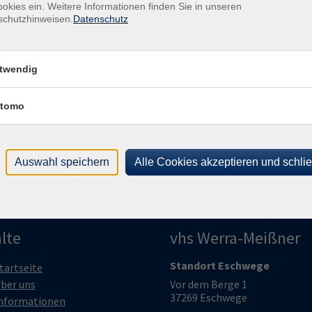
Doz
okies ein. Weitere Informationen finden Sie in unseren
schutzhinweisen.
Datenschutz
Str
Uhr
Hoher Meißner, Jugenddorf
Gesc
Hoher Meißner, Jugenddorf
twendig
Ver
Hoh
tomo
372
Auswahl speichern
Alle Cookies akzeptieren und schli
lte
vhs Werra-Meißner
Standort Eschwege
tartseite
ber uns
Vor dem Berge 1
37269 Eschwege
nformationen