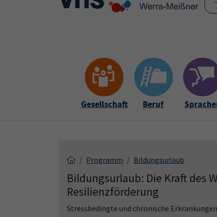
Skip to main content
Skip to page footer
Gesellschaft
Beruf
Sprache
Programm
Bildungsurlaub
Bildungsurlaub: Die Kraft des 
Resilienzförderung
Stressbedingte und chronische Erkrankungen