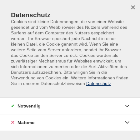
Skip to main content
Skip to page footer
×
Datenschutz
Cookies sind kleine Datenmengen, die von einer Website
gesendet und vom Webb rowser des Nutzers während des
Surfens auf dem Computer des Nutzers gespeichert
Veranstaltungen in den Ferien
werden. Ihr Browser speichert jede Nachricht in einer
kleinen Datei, die Cookie genannt wird. Wenn Sie eine
weitere Seite vom Server anfordern, sendet Ihr Browser
Sollten Sie Interesse an einem unserer schon begonnenen
das Cookie an den Server zurück. Cookies wurden als
Kurse haben, rufen Sie uns einfach an oder schicken uns eine
zuverlässiger Mechanismus für Websites entwickelt, um
E-Mail - wir beraten Sie gerne.
sich Informationen zu merken oder die Surf-Aktivitäten des
Benutzers aufzuzeichnen. Bitte willigen Sie in die
Filter
Verwendung von Cookies ein. Weitere Informationen finden
Sie in unseren Datenschutzhinweisen.
Datenschutz
Wochentage
Notwendig
Tageszeiten
Matomo
Orte