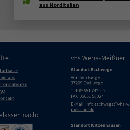
aus Norditalien
lte
vhs Werra-Meißner
Standort Eschwege
tartseite
ber uns
Vor dem Berge 1
37269 Eschwege
nformationen
Tel: 05651 7429-0
AQ
FAX: 05651 50024
ontakt
E-Mail:
info.eschwege@vhs-w
meissner.de
elassen nach:
Standort Witzenhausen
larger version
Show larger version