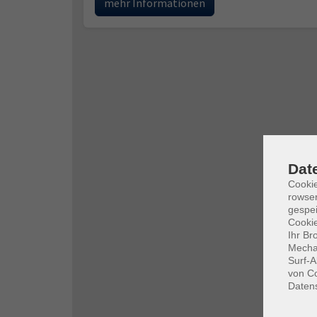
mehr Informationen
Dat
Cooki
rowse
gespei
Cookie
Ihr Br
Mechan
Surf-A
von Co
Daten