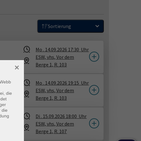
Sortierung
Mo .
14.09.2026
17:30
Uhr
ESW, vhs, Vor dem
Berge 1, R. 103
×
m Webb
Mo .
14.09.2026
19:15
Uhr
ESW, vhs, Vor dem
ei, die
Berge 1, R. 103
ndet
ger
 die
Di .
15.09.2026
18:00
Uhr
ndung
ESW, vhs, Vor dem
Berge 1, R. 107