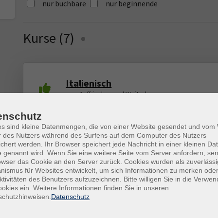
nur buchbare
nur beginnende
Kurse (
7
)
Loading...
Italienisch
zum Auffrischen und Weiterlernen
enschutz
es sind kleine Datenmengen, die von einer Website gesendet und vo
Italienisch
r des Nutzers während des Surfens auf dem Computer des Nutzers
chert werden. Ihr Browser speichert jede Nachricht in einer kleinen Dat
mit Vorkenntnissen
 genannt wird. Wenn Sie eine weitere Seite vom Server anfordern, se
owser das Cookie an den Server zurück. Cookies wurden als zuverlässi
ismus für Websites entwickelt, um sich Informationen zu merken oder
ktivitäten des Benutzers aufzuzeichnen. Bitte willigen Sie in die Verwe
okies ein. Weitere Informationen finden Sie in unseren
Venite per palare in Italiano
schutzhinweisen.
Datenschutz