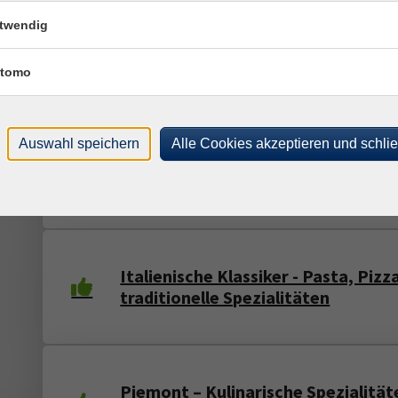
twendig
Die Kunst der Antipasti – Genuss wi
Italien
tomo
Auswahl speichern
Alle Cookies akzeptieren und schli
Latium - Kulinarische Spezialitäte
zwischen Rom und Küste
Italienische Klassiker - Pasta, Pizz
traditionelle Spezialitäten
Piemont – Kulinarische Spezialität