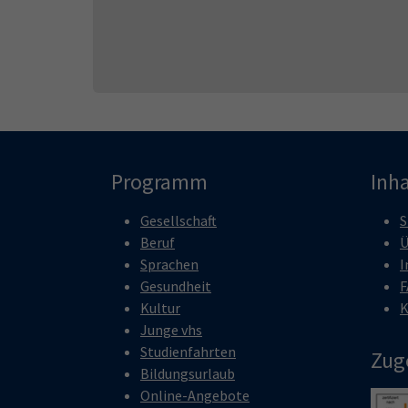
Programm
Inha
Gesellschaft
S
Beruf
Ü
Sprachen
I
Gesundheit
F
Kultur
K
Junge vhs
Studienfahrten
Zug
Bildungsurlaub
Online-Angebote
Show 