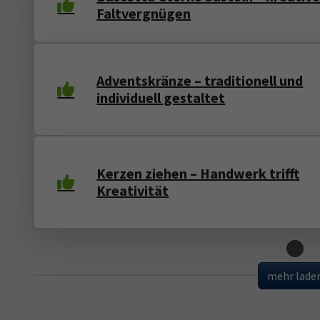
Faltvergnügen
Adventskränze – traditionell und
individuell gestaltet
Kerzen ziehen – Handwerk trifft
Kreativität
Loading
mehr lade