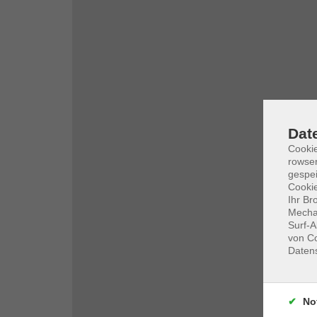
Dat
Cooki
rowse
gespei
Cookie
Ihr Br
Mechan
Surf-A
von Co
Daten
No