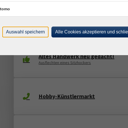
tomo
Weben am Webstuhl
Auswahl speichern
Alle Cookies akzeptieren und schli
Altes Handwerk neu gedacht!
Ausflechten eines Sitzhockers
Hobby-Künstlermarkt