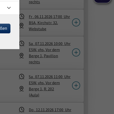
rechts
Fr .
06.11.2026
17:00
Uhr
BSA, Kirchstr. 32,
eßen
Webstube
Sa .
07.11.2026
10:00
Uhr
ESW, vhs, Vor dem
Berge 1, Pavillon
rechts
Sa .
07.11.2026
11:00
Uhr
ESW, vhs, Vor dem
Berge 1, R. 202
(Aula)
Do .
12.11.2026
17:00
Uhr