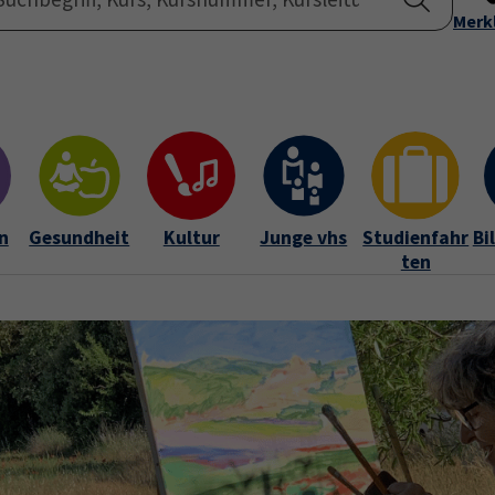
Startseite
Merk
Übe
n
Gesundheit
Kultur
Junge vhs
Studienfahr
Bi
ten