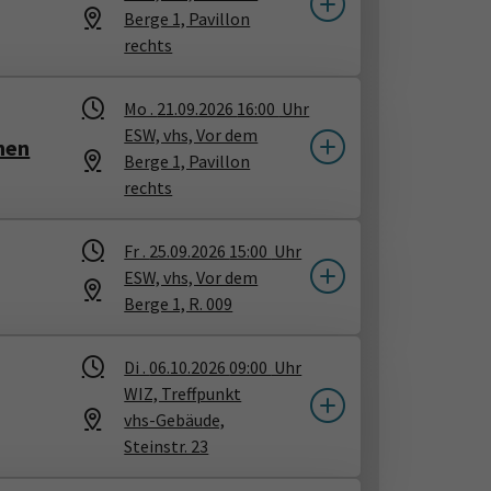
Berge 1, Pavillon
rechts
Mo .
21.09.2026
16:00
Uhr
ESW, vhs, Vor dem
nen
Berge 1, Pavillon
rechts
Fr .
25.09.2026
15:00
Uhr
ESW, vhs, Vor dem
Berge 1, R. 009
Di .
06.10.2026
09:00
Uhr
WIZ, Treffpunkt
vhs-Gebäude,
Steinstr. 23