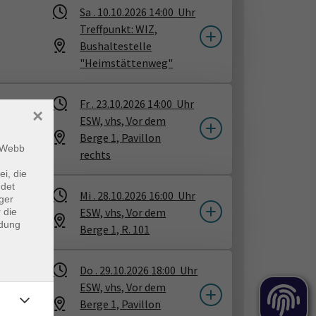
Sa .
10.10.2026
14:00
Uhr
Treffpunkt: WIZ,
Bushaltestelle
"Heimstättenweg"
Fr .
23.10.2026
14:00
Uhr
×
ESW, vhs, Vor dem
Berge 1, Pavillon
m Webb
rechts
ei, die
ndet
Mi .
28.10.2026
16:00
Uhr
ger
ens
ESW, vhs, Vor dem
 die
ndung
Berge 1, R. 101
Do .
29.10.2026
18:00
Uhr
ESW, vhs, Vor dem
Berge 1, Pavillon