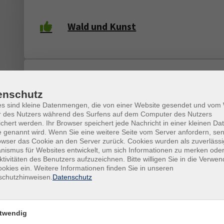
Wald und Kunst
Kerzen ziehen – Handwerk trifft
enschutz
Kreativität
es sind kleine Datenmengen, die von einer Website gesendet und vo
r des Nutzers während des Surfens auf dem Computer des Nutzers
chert werden. Ihr Browser speichert jede Nachricht in einer kleinen Dat
 genannt wird. Wenn Sie eine weitere Seite vom Server anfordern, se
owser das Cookie an den Server zurück. Cookies wurden als zuverlässi
Origami – Die Kunst des Papierfalt
ismus für Websites entwickelt, um sich Informationen zu merken oder
für Kinder
ktivitäten des Benutzers aufzuzeichnen. Bitte willigen Sie in die Verwe
okies ein. Weitere Informationen finden Sie in unseren
schutzhinweisen.
Datenschutz
Herbstliche Kränze gestalten –
twendig
kreativ mit Naturmaterialien