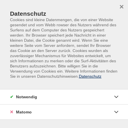
Skip to main content
Skip to page footer
×
Datenschutz
Cookies sind kleine Datenmengen, die von einer Website
gesendet und vom Webb rowser des Nutzers während des
Surfens auf dem Computer des Nutzers gespeichert
werden. Ihr Browser speichert jede Nachricht in einer
Programm
Beruf
Betriebssysteme
kleinen Datei, die Cookie genannt wird. Wenn Sie eine
weitere Seite vom Server anfordern, sendet Ihr Browser
Betriebssysteme
das Cookie an den Server zurück. Cookies wurden als
zuverlässiger Mechanismus für Websites entwickelt, um
sich Informationen zu merken oder die Surf-Aktivitäten des
Filter
Benutzers aufzuzeichnen. Bitte willigen Sie in die
Verwendung von Cookies ein. Weitere Informationen finden
Sie in unseren Datenschutzhinweisen.
Datenschutz
Wochentage
Notwendig
Tageszeiten
Matomo
Orte
Dozenten*innen