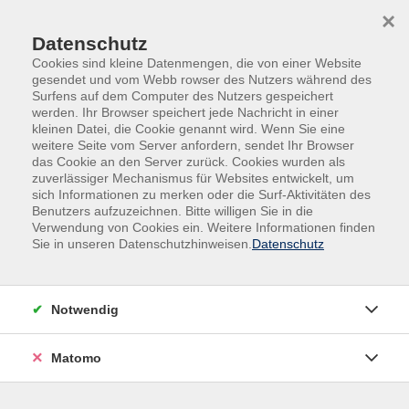
Skip to main content
Skip to page footer
×
Datenschutz
Cookies sind kleine Datenmengen, die von einer Website
gesendet und vom Webb rowser des Nutzers während des
Surfens auf dem Computer des Nutzers gespeichert
werden. Ihr Browser speichert jede Nachricht in einer
Programm
Bildungsurlaub
Beruf
kleinen Datei, die Cookie genannt wird. Wenn Sie eine
weitere Seite vom Server anfordern, sendet Ihr Browser
Bildungsurlaub: Die letzten Jahre im
das Cookie an den Server zurück. Cookies wurden als
Beruf
zuverlässiger Mechanismus für Websites entwickelt, um
sich Informationen zu merken oder die Surf-Aktivitäten des
Was will ich (noch) schaffen und wie geht es
Benutzers aufzuzeichnen. Bitte willigen Sie in die
weiter?
Verwendung von Cookies ein. Weitere Informationen finden
Sie in unseren Datenschutzhinweisen.
Datenschutz
Das Ende Ihres Berufslebens rückt näher. Rente und
Ruhestand sind in greifbarer Nähe – und mit ihnen ein
Lebensabschnitt, der viele Veränderungen mit sich
Notwendig
bringt. Die stetige Anpassung an neue
Arbeitsprozesse, der Generationenwechsel im
Matomo
Unternehmen und das eigene Älterwerden können
zunehmend als Herausforderung erlebt werden.