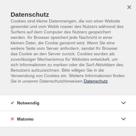
Skip to main content
Skip to page footer
×
Datenschutz
Cookies sind kleine Datenmengen, die von einer Website
gesendet und vom Webb rowser des Nutzers während des
Gesang
Surfens auf dem Computer des Nutzers gespeichert
werden. Ihr Browser speichert jede Nachricht in einer
kleinen Datei, die Cookie genannt wird. Wenn Sie eine
Die Stimme ist das ureigenste menschliche Instrument,
weitere Seite vom Server anfordern, sendet Ihr Browser
jeder trägt es in sich. Singen stärkt die Psyche und dadurch
das Cookie an den Server zurück. Cookies wurden als
zuverlässiger Mechanismus für Websites entwickelt, um
mittelbar die Immunabwehr. Sogar Glückshormone werden
sich Informationen zu merken oder die Surf-Aktivitäten des
ausgeschüttet.
Benutzers aufzuzeichnen. Bitte willigen Sie in die
Verwendung von Cookies ein. Weitere Informationen finden
Unsere Stimme haben wir immer dabei und sie ist so
Sie in unseren Datenschutzhinweisen.
Datenschutz
variabel, dass es in allen Musikstilen, Musikrichtungen und
Epochen eingesetzt werden kann.
Notwendig
Singen kann solistisch oder in unterschiedlichster Art und
Größe der Zusammensetzung mit Klavierbegleitung,
Matomo
Instrumentalensembles oder Orchestern praktiziert
werden und ist ein fundamentaler Bestandteil in der