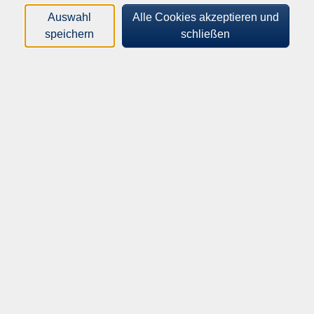
Elementaren Musikpädagogik. Ziel des Gesangsunterrichts
ist es, die eigene Stimme zu erfahren, den Stimmumfang zu
Auswahl
Alle Cookies akzeptieren und
erweitern, Gesangstechniken zu erlernen und somit den
speichern
schließen
Klang und Ausdruck der Stimme zu verbessern.
In den Unterrichtsstunden werden sowohl klassische
Literatur, als auch Stücke aus dem Bereich Pop/Rock/Jazz
erarbeitet.
Lehrende
Gesang
Elena Göllner
Susanne Schubert
Viola Zaharia