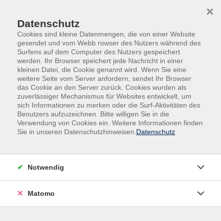
Skip to main content
Skip to page footer
×
Datenschutz
Cookies sind kleine Datenmengen, die von einer Website
gesendet und vom Webb rowser des Nutzers während des
Surfens auf dem Computer des Nutzers gespeichert
Neue Kurse
werden. Ihr Browser speichert jede Nachricht in einer
kleinen Datei, die Cookie genannt wird. Wenn Sie eine
weitere Seite vom Server anfordern, sendet Ihr Browser
Sollten Sie Interesse an einem unserer schon begonnenen
das Cookie an den Server zurück. Cookies wurden als
Kurse haben, rufen Sie uns einfach an oder schicken uns eine
zuverlässiger Mechanismus für Websites entwickelt, um
E-Mail - wir beraten Sie gerne.
sich Informationen zu merken oder die Surf-Aktivitäten des
Benutzers aufzuzeichnen. Bitte willigen Sie in die
Filter
Verwendung von Cookies ein. Weitere Informationen finden
Sie in unseren Datenschutzhinweisen.
Datenschutz
Wochentage
Notwendig
Tageszeiten
Matomo
Orte