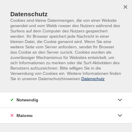
Skip to main content
Skip to page footer
×
Datenschutz
Cookies sind kleine Datenmengen, die von einer Website
gesendet und vom Webb rowser des Nutzers während des
Surfens auf dem Computer des Nutzers gespeichert
werden. Ihr Browser speichert jede Nachricht in einer
Programm
Beruf
Xpert
kleinen Datei, die Cookie genannt wird. Wenn Sie eine
weitere Seite vom Server anfordern, sendet Ihr Browser
Xpert
das Cookie an den Server zurück. Cookies wurden als
zuverlässiger Mechanismus für Websites entwickelt, um
Xpert-Business-Lernnetz
sich Informationen zu merken oder die Surf-Aktivitäten des
Benutzers aufzuzeichnen. Bitte willigen Sie in die
Die folgenden Kurse im Bereich der kaufmännischen
Verwendung von Cookies ein. Weitere Informationen finden
Weiterbildung werden in Kooperation mit dem Xpert
Sie in unseren Datenschutzhinweisen.
Datenschutz
Business-Lernnetz veranstaltet. Es handelt sich dabei
ausschließlich um sogenannte Live-Webinare. Auf der
Internetseite www.xpert-business.eu erfahren Sie
Notwendig
Einzelheiten zu Kursinhalten und Lernzielen. Nach
Beendigung des Kurses kann eine Prüfung abgelegt werden.
Matomo
Bei bestandener Prüfung erhalten Sie ein Xpert-Business
Zertifikat. Die Prüfung ist nicht integraler Bestandteil des