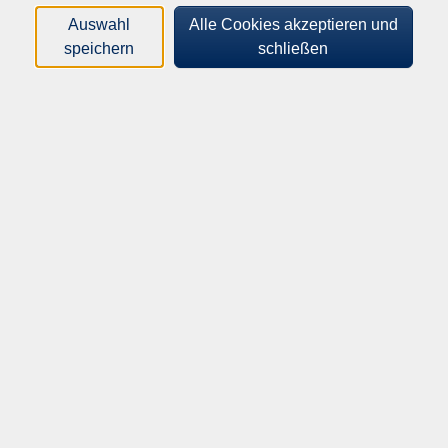
Kursangebotes. Für eine Prüfung fallen zusätzliche
Auswahl
Alle Cookies akzeptieren und
Gebühren an. Über die erreichbaren Abschlüsse erfahren Sie
speichern
schließen
ebenfalls mehr auf www.xpert-business.eu.
mehr anzeigen
Filter
Wochentage
Tageszeiten
Orte
Dozenten*innen
Zeitraum
nur buchbare
nur beginnende