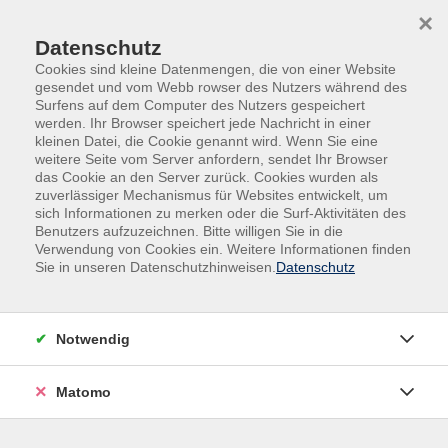
Skip to main content
Skip to page footer
×
Überschriften
Datenschutz
Cookies sind kleine Datenmengen, die von einer Website
Header 1. level
gesendet und vom Webb rowser des Nutzers während des
Surfens auf dem Computer des Nutzers gespeichert
Subheader
werden. Ihr Browser speichert jede Nachricht in einer
kleinen Datei, die Cookie genannt wird. Wenn Sie eine
Header 2. level
weitere Seite vom Server anfordern, sendet Ihr Browser
das Cookie an den Server zurück. Cookies wurden als
Subheader
zuverlässiger Mechanismus für Websites entwickelt, um
sich Informationen zu merken oder die Surf-Aktivitäten des
Header 3. level
Benutzers aufzuzeichnen. Bitte willigen Sie in die
Verwendung von Cookies ein. Weitere Informationen finden
Subheader
Sie in unseren Datenschutzhinweisen.
Datenschutz
Header 4. level
Subheader
Notwendig
Header 5 level
Subheader
Matomo
Header 1. level (with link)