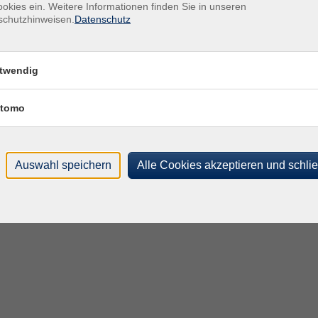
e Bearbeitung des Ordners abgeschlossen, stellt der Arbeitsberei
okies ein. Weitere Informationen finden Sie in unseren
schutzhinweisen.
Datenschutz
schen Handlungskompetenz aus.
 erhalten mit der Urkunde 5 ECTS Punkte gutgeschrieben. Teilneh
twendig
tomo
Auswahl speichern
Alle Cookies akzeptieren und schli