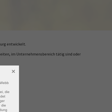
urg entwickelt.
rbeiten, im Unternehmensbereich tätig sind oder
×
tung.
m Webb
ei, die
ndet
ger
 die
ndung