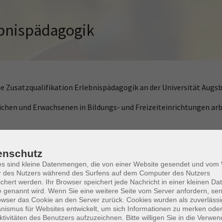
ebnispädagogik
ie Zusatzqualifikation Erlebnispädagogik an der Universität Augsb
ndlichen und Erwachsenen in Bildungs- und Freizeiteinrichtungen a
en plus einem
enschutz
ung bearbeitet, ein Instrument zur Selbstreflexion und Lernbeglei
es sind kleine Datenmengen, die von einer Website gesendet und vo
r des Nutzers während des Surfens auf dem Computer des Nutzers
isiert zusammengearbeitet.
chert werden. Ihr Browser speichert jede Nachricht in einer kleinen Dat
 genannt wird. Wenn Sie eine weitere Seite vom Server anfordern, se
owser das Cookie an den Server zurück. Cookies wurden als zuverlässi
nen Sie bauen“ oder entsprechendes Vorwissen.
ismus für Websites entwickelt, um sich Informationen zu merken oder
ktivitäten des Benutzers aufzuzeichnen. Bitte willigen Sie in die Verwe