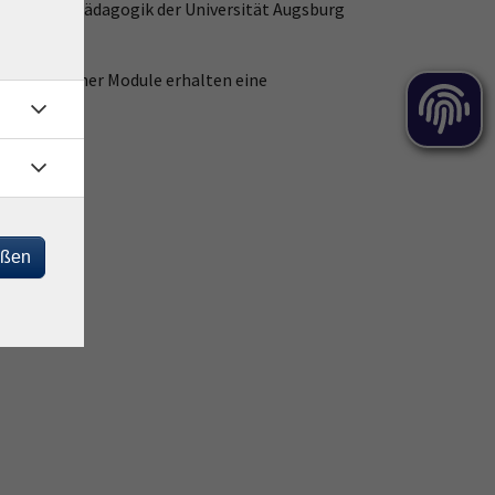
ch Erlebnispädagogik der Universität Augsburg
mer einzelner Module erhalten eine
eßen