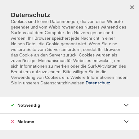
Skip to main content
Skip to page footer
×
Audio
Datenschutz
Cookies sind kleine Datenmengen, die von einer Website
file_example_MP3_700KB.mp3
gesendet und vom Webb rowser des Nutzers während des
Surfens auf dem Computer des Nutzers gespeichert
werden. Ihr Browser speichert jede Nachricht in einer
kleinen Datei, die Cookie genannt wird. Wenn Sie eine
weitere Seite vom Server anfordern, sendet Ihr Browser
das Cookie an den Server zurück. Cookies wurden als
zuverlässiger Mechanismus für Websites entwickelt, um
sich Informationen zu merken oder die Surf-Aktivitäten des
Benutzers aufzuzeichnen. Bitte willigen Sie in die
Verwendung von Cookies ein. Weitere Informationen finden
Sie in unseren Datenschutzhinweisen.
Datenschutz
Notwendig
Matomo